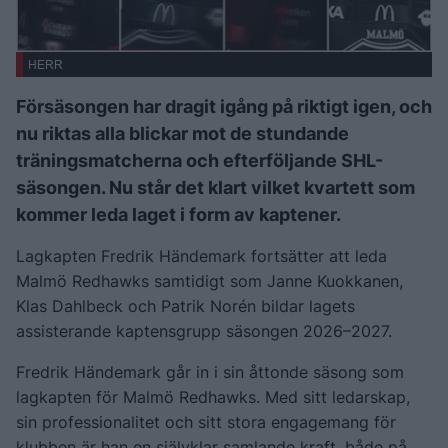
HERR
Försäsongen har dragit igång på riktigt igen, och
nu riktas alla blickar mot de stundande
träningsmatcherna och efterföljande SHL-
säsongen. Nu står det klart vilket kvartett som
kommer leda laget i form av kaptener.
Lagkapten Fredrik Händemark fortsätter att leda
Malmö Redhawks samtidigt som Janne Kuokkanen,
Klas Dahlbeck och Patrik Norén bildar lagets
assisterande kaptensgrupp säsongen 2026–2027.
Fredrik Händemark går in i sin åttonde säsong som
lagkapten för Malmö Redhawks. Med sitt ledarskap,
sin professionalitet och sitt stora engagemang för
klubben är han en självklar samlande kraft, både på