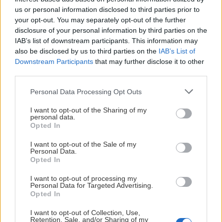
us or personal information disclosed to third parties prior to
närvarande rehabilitering. Skadans omfattning och
your opt-out. You may separately opt-out of the further
läkningsförlopp utvärderas fortlöpande av medicinsk
disclosure of your personal information by third parties on the
personal. Ytterligare medicinska åtgärder kan bli
IAB’s list of downstream participants. This information may
aktuella beroende på hur rehabiliteringen fortskrider.
also be disclosed by us to third parties on the
IAB’s List of
Downstream Participants
that may further disclose it to other
Spelarens tid till återgång i träning och match är i
third parties.
dagsläget inte möjligt att uppskatta. Ny information
Please note that this website/app uses one or more Google
Personal Data Processing Opt Outs
delges när ett tydligare läge föreligger.
services and may gather and store information including but
not limited to your visit or usage behaviour. You may click to
I want to opt-out of the Sharing of my
MALMÖ REDHAWKS
personal data.
grant or deny consent to Google and its third-party tags to
Opted In
use your data for below specified purposes in below Google
consent section.
I want to opt-out of the Sale of my
Personal Data.
Opted In
TRÖJNUMREN ÄR KLARA FÖR SÄSONGEN 2026-
2027
I want to opt-out of processing my
Personal Data for Targeted Advertising.
Opted In
Publicerad:
2026-08-06
1 min läsning
I want to opt-out of Collection, Use,
Retention, Sale, and/or Sharing of my