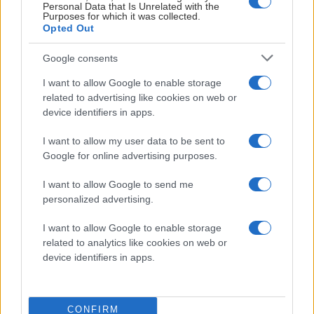
Personal Data that Is Unrelated with the
Purposes for which it was collected.
Opted Out
Google consents
I want to allow Google to enable storage
related to advertising like cookies on web or
device identifiers in apps.
I want to allow my user data to be sent to
HERR
Google for online advertising purposes.
Nu är det klart vilka tröjnummer Malmö
I want to allow Google to send me
personalized advertising.
Redhawks spelare kommer att bära under
säsongen 2026-2027. Se hela listan över
I want to allow Google to enable storage
herrlagets trupp och spelarnas nummer här.
related to analytics like cookies on web or
device identifiers in apps.
Målvakter
40. Oskar Blomgren
94. Marek Langhamer
CONFIRM