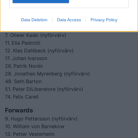
Backar
4. Martin Schreiber
Data Deletion
Data Access
Privacy Policy
6. Eemil Viro
7. Oliwer Kaski (nyförvärv)
11. Elia Pedrotti
12. Klas Dahlbeck (nyförvärv)
17. Johan Ivarsson
26. Patrik Norén
28. Jonathan Myrenberg (nyförvärv)
49. Seth Barton
51. Peter DiLiberatore (nyförvärv)
74. Felix Carell
Forwards
9. Hugo Pettersson (nyförvärv)
10. William von Barnekow
13. Petter Vesterheim