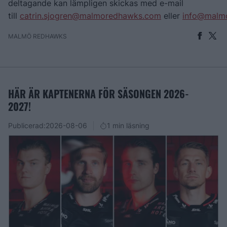
deltagande kan lämpligen skickas med e-mail
till
catrin.sjogren@malmoredhawks.com
eller
info@malm
MALMÖ REDHAWKS
HÄR ÄR KAPTENERNA FÖR SÄSONGEN 2026-
2027!
Publicerad:
2026-08-06
1 min läsning