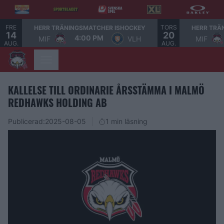
FRE
TORS
HERR TRÄNINGSMATCHER ISHOCKEY
HERR TRÄ
14
20
4:00 PM
MIF
VLH
MIF
AUG.
AUG.
KALLELSE TILL ORDINARIE ÅRSSTÄMMA I MALMÖ
REDHAWKS HOLDING AB
Publicerad:
2025-08-05
1 min läsning