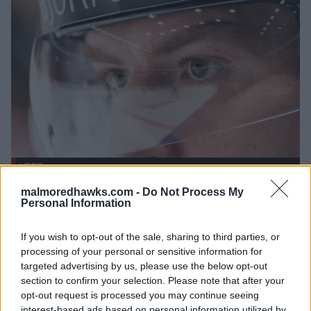
HERR
malmoredhawks.com -
Do Not Process My
Laget har återsamlats efter semestern och
Personal Information
genomgått fystester. Här kommer en
skadeuppdatering från Malmö Redhawks
If you wish to opt-out of the sale, sharing to third parties, or
Performance Team.
processing of your personal or sensitive information for
targeted advertising by us, please use the below opt-out
Johan Ivarsson
section to confirm your selection. Please note that after your
opt-out request is processed you may continue seeing
Johan har ådragit sig en skada och genomgår för
interest-based ads based on personal information utilized by