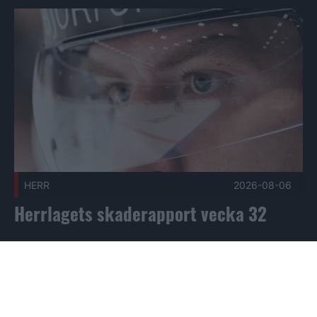
Herrlagets skaderapport vecka 32 Publicerad 2026-08-06
HERR
2026-08-06
Herrlagets skaderapport vecka 32
Tröjnumren är klara för säsongen 2026-2027 Publicerad 20