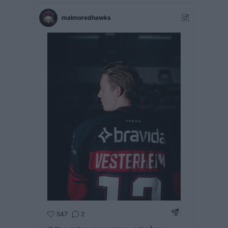
malmoredhawks
Dela Instagram
547
2