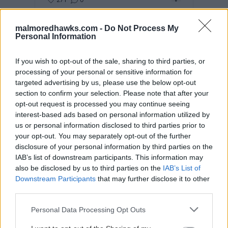
🔥 På måndag drar säsongen 2026-2027 igång
– tillsammans! Kom till ispremiären och upplev
malmoredhawks.com -
Do Not Process My
lagets första gemensamma träning inför den
Personal Information
nya säsongen. Träffa nyförvärven, ta en selfie,
samla autografer och ladda upp tillsammans
med oss. Dessutom står Patrik Sylvegård vid
If you wish to opt-out of the sale, sharing to third parties, or
grillen och grillar korv! 🌭 📍 Malmö Arenas
träningshall 🕙 Insläpp: 10:00
processing of your personal or sensitive information for
malmoredhawks
targeted advertising by us, please use the below opt-out
section to confirm your selection. Please note that after your
opt-out request is processed you may continue seeing
interest-based ads based on personal information utilized by
us or personal information disclosed to third parties prior to
your opt-out. You may separately opt-out of the further
disclosure of your personal information by third parties on the
IAB’s list of downstream participants. This information may
also be disclosed by us to third parties on the
IAB’s List of
Downstream Participants
that may further disclose it to other
third parties.
Please note that this website/app uses one or more Google
Personal Data Processing Opt Outs
services and may gather and store information including but