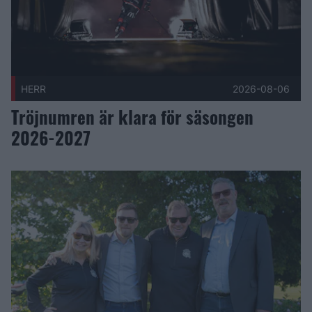
HERR
2026-08-06
Tröjnumren är klara för säsongen
2026-2027
Avloppsjouren blir ny huvudpartner till Malmö Redhawks Pub