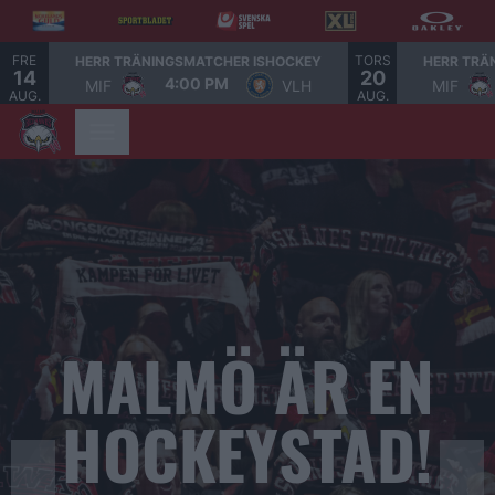
FRE
TORS
HERR TRÄNINGSMATCHER ISHOCKEY
HERR TRÄ
14
20
4:00 PM
MIF
VLH
MIF
AUG.
AUG.
Bild 2 av 5. KLÄ DIG I DE RÄTTA FÄRGERNA!
KLÄ DIG I DE
RÄTTA
❮
❯