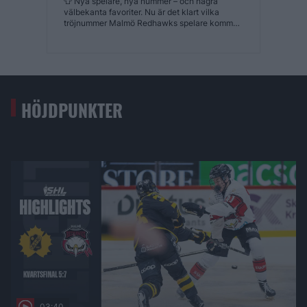
👕 Nya spelare, nya nummer – och några
välbekanta favoriter. Nu är det klart vilka
tröjnummer Malmö Redhawks spelare kommer
att bära under säsongen 2026-2027. 🔗 Se
hela listan på malmoredhawks.com
HÖJDPUNKTER
03:40