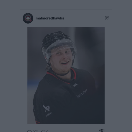
malmoredhawks
Dela Instagram
271
0