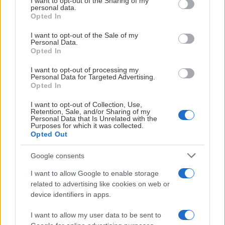
not limited to your visit or usage behaviour. You may click to
I want to opt-out of the Sharing of my
personal data.
grant or deny consent to Google and its third-party tags to
Opted In
use your data for below specified purposes in below Google
consent section.
I want to opt-out of the Sale of my
Personal Data.
Opted In
I want to opt-out of processing my
Personal Data for Targeted Advertising.
Opted In
I want to opt-out of Collection, Use,
Retention, Sale, and/or Sharing of my
Dela Instagram
402
3
Personal Data that Is Unrelated with the
Purposes for which it was collected.
🗣️ Någonting man drömmer om!” Precis som
Opted Out
övriga lagkamrater är Janne Kuokkanen
tillbaka i Malmö Arena när försäsongen rullar
igång igen. Hör honom om sommarens
Google consents
upplevelser – både på och utanför isen – samt
vad han känner inför kommande säsong. 🔗 Se
I want to allow Google to enable storage
hela intervjun på malmoredhawks.com
related to advertising like cookies on web or
malmoredhawks
device identifiers in apps.
I want to allow my user data to be sent to