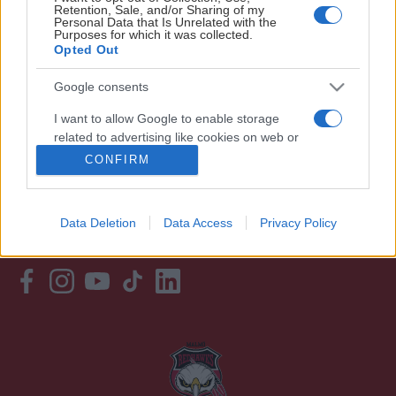
Retention, Sale, and/or Sharing of my
tala gott om klubben och människorna. Din positiva
Personal Data that Is Unrelated with the
Purposes for which it was collected.
inställning kommer garanterat att smitta av sig på
Opted Out
omgivningen.
Google consents
PERSONUPPGIFTSPOLICY
I want to allow Google to enable storage
related to advertising like cookies on web or
device identifiers in apps.
PRESS
CONFIRM
I want to allow my user data to be sent to
KONTAKT
Google for online advertising purposes.
Data Deletion
Data Access
Privacy Policy
VÄRDEGRUND
I want to allow Google to send me
personalized advertising.
I want to allow Google to enable storage
related to analytics like cookies on web or
device identifiers in apps.