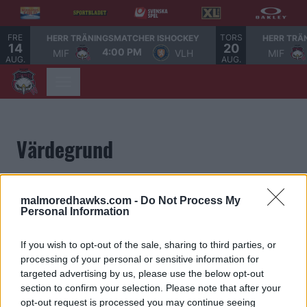
FRE
TORS
HERR TRÄNINGSMATCHER ISHOCKEY
HERR TRÄ
14
20
4:00 PM
MIF
VLH
MIF
AUG.
AUG.
Värdegrund
Alla vi inom Malmö Redhawks delar samma dröm. Vi
malmoredhawks.com -
Do Not Process My
tror på våra lag och på att idrotten förenar. Och vi
Personal Information
är beredda att jobba hårt för framgång. För att nå
framgång tror vi på tre ord. Våra värdeord. Våra
If you wish to opt-out of the sale, sharing to third parties, or
värdefullaste ord. Värdeorden beskriver hur vi ska
processing of your personal or sensitive information for
bete oss, mot varandra inom klubben och mot alla
targeted advertising by us, please use the below opt-out
section to confirm your selection. Please note that after your
runtomkring. Gör värdeorden till en del av dig själv,
opt-out request is processed you may continue seeing
så visar du att du är en del av Malmö Redhawks.