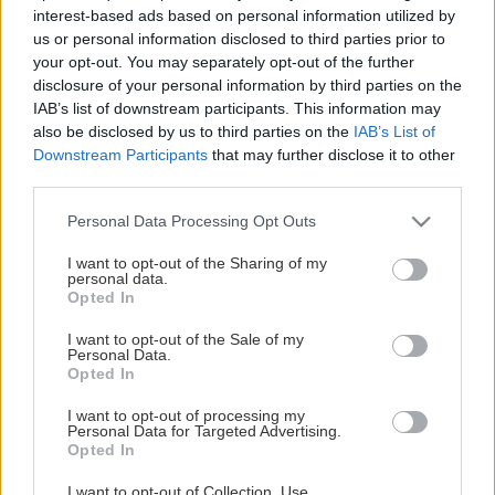
interest-based ads based on personal information utilized by
us or personal information disclosed to third parties prior to
Hjärta
your opt-out. You may separately opt-out of the further
Visa mer
Att ha ett stort hjärta innebär att du ställer upp. Att
disclosure of your personal information by third parties on the
du är schysst. Att du respekterar allas åsikter och
IAB’s list of downstream participants. This information may
also be disclosed by us to third parties on the
IAB’s List of
olikheter. Att du alltid försöker göra det absolut
Downstream Participants
that may further disclose it to other
bästa av varje situation. En person med hjärtat på
third parties.
rätt ställe vinner i längden. Alltid.
Please note that this website/app uses one or more Google
Personal Data Processing Opt Outs
Kvalitet
services and may gather and store information including but
not limited to your visit or usage behaviour. You may click to
I want to opt-out of the Sharing of my
Att sträva efter kvalitet innebär att du inte nöjer dig
personal data.
grant or deny consent to Google and its third-party tags to
med det medelmåttiga. Att du är målmedveten,
Opted In
use your data for below specified purposes in below Google
noggrann och håller det du lovar. Genom att hålla
consent section.
I want to opt-out of the Sale of my
hög kvalitet visar du respekt för både dig själv och
Personal Data.
Opted In
för andra.
I want to opt-out of processing my
Stolthet
Personal Data for Targeted Advertising.
Opted In
Att vara stolt handlar om att öppet ta ställning. Att
visa din tillhörighet, i med- och motgång. Att alltid
I want to opt-out of Collection, Use,