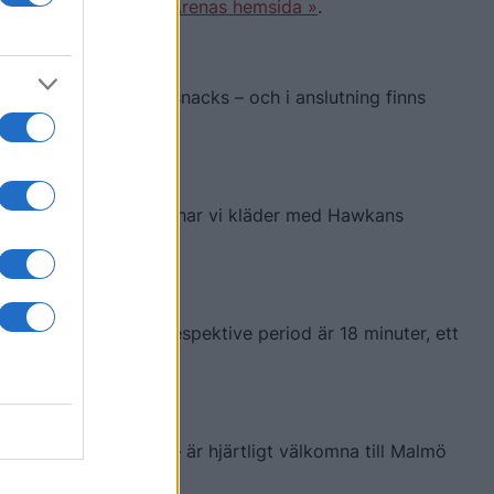
o hittar du på Malmö Arenas hemsida »
.
mat, dryck, godis och snacks – och i anslutning finns
ika storlekar. Dessutom har vi kläder med Hawkans
me. Pauserna mellan respektive period är 18 minuter, ett
 och webbplatser – är hjärtligt välkomna till Malmö