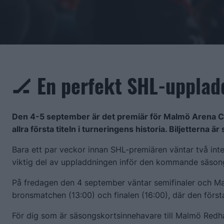
🏒 En perfekt SHL-upplad
Den 4-5 september är det premiär för Malmö Arena C
allra första titeln i turneringens historia. Biljetterna är
Bara ett par veckor innan SHL-premiären väntar två int
viktig del av uppladdningen inför den kommande säson
På fredagen den 4 september väntar semifinaler och M
bronsmatchen (13:00) och finalen (16:00), där den förs
För dig som är säsongskortsinnehavare till Malmö Redhaw