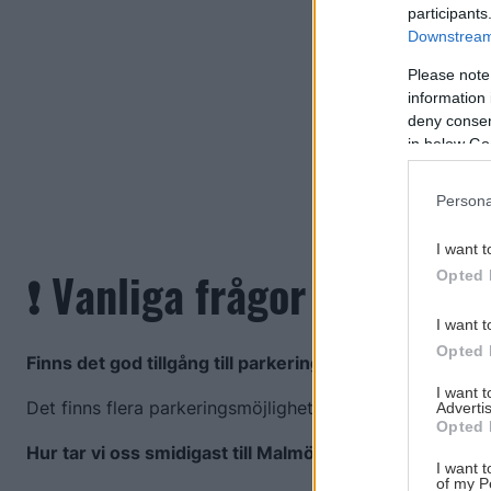
participants
Downstream 
Please note
information 
deny consent
in below Go
Persona
I want t
❗ Vanliga frågor
Opted 
I want t
Opted 
Finns det god tillgång till parkering?
I want 
Det finns flera parkeringsmöjligheter i området – både
Advertis
Opted 
Hur tar vi oss smidigast till Malmö Arena?
I want t
of my P