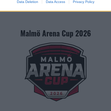
Data Deletion
Data Access
Privacy Policy
Malmö Arena Cup 2026