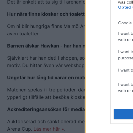
Det är enkelt att ta sig till arenan oavsett om du cyklar, 
was col
Opted 
Hur nära finns kiosker och toaletter?
Google 
Om ni blir hungriga finns Malmö Arenas kiosker i nära ans
även toaletter.
I want t
web or d
Barnen älskar Hawkan - har han någon egen souvenir
I want t
Självklart har han det! I shopen, som ni hittar precis 
purpose
motiv. Du hittar även vår webshop på
redhawksshop.c
I want 
Ungefär hur lång tid varar en match?
I want t
Matchen spelas i i tre perioder, där vardera period är 2
web or d
ypperligt tillfälle att besöka kiosker eller toaletter.
Ackrediteringsansökan för media
Auktoriserad och sanktionerad media – såsom TV, radi
Arena Cup.
Läs mer här »
.