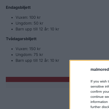
Endagsbiljett
Vuxen: 100 kr
Ungdom: 50 kr
Barn upp till 12 år: 10 kr
Tvådagarsbiljett
Vuxen: 150 kr
Ungdom: 75 kr
Barn upp till 12 år: 10 kr
malmored
If you wish 
sensitive in
confirm you
continue se
information 
further disc