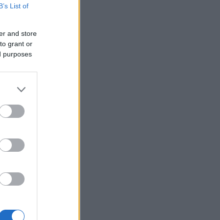
B’s List of
er and store
to grant or
ed purposes