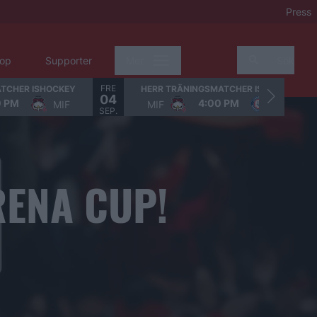
Press
op
Supporter
Mer
Sök
FRE
TCHER ISHOCKEY
HERR TRÄNINGSMATCHER ISHOCKEY
04
0 PM
4:00 PM
MIF
MIF
LHC
SEP.
ENA CUP!