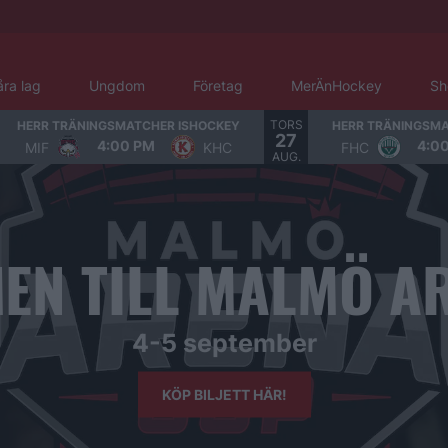
åra lag
Ungdom
Företag
MerÄnHockey
Sh
TORS
HERR TRÄNINGSMATCHER ISHOCKEY
HERR TRÄNINGSMA
27
4:00 PM
4:0
MIF
KHC
FHC
AUG.
EN TILL MALMÖ AR
4-5 september
KÖP BILJETT HÄR!