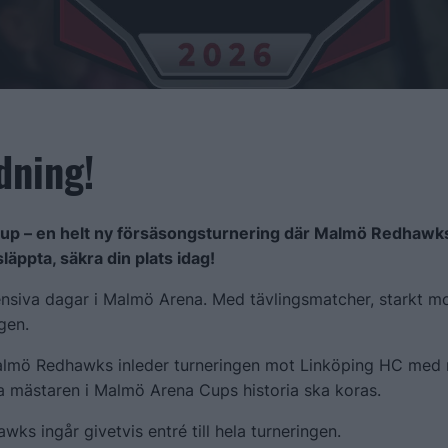
dning!
up – en helt ny försäsongsturnering där Malmö Redhawk
 släppta, säkra din plats idag!
ensiva dagar i Malmö Arena. Med tävlingsmatcher, starkt mo
gen.
almö Redhawks inleder turneringen mot Linköping HC med 
ta mästaren i Malmö Arena Cups historia ska koras.
ks ingår givetvis entré till hela turneringen.