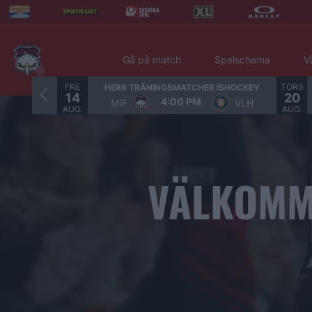
Gå på match
Spelschema
V
FRE
TORS
HERR TRÄNINGSMATCHER ISHOCKEY
14
20
4:00 PM
MIF
VLH
Bild 1 av 1. Välkommen till Malmö Arena Cup!. 4-5 september
AUG.
AUG.
VÄLKOMM