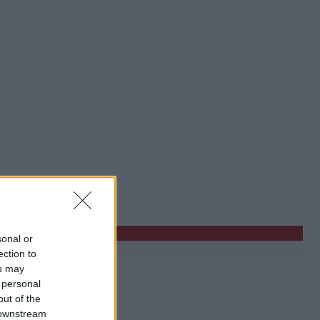
sonal or
ection to
ou may
 personal
out of the
 downstream