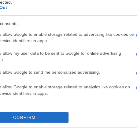
går, kör bil eller åker kollektivt med tåg eller buss.
Mer inf
lected.
Out
consents
lutning till läktaren. I kiosken erbjuds ett brett utbud av 
o allow Google to enable storage related to advertising like cookies on
evice identifiers in apps.
 vi kan få med oss hem?
o allow my user data to be sent to Google for online advertising
innanför huvudentrén, finns Hawkan som ett gosdjur i två ol
s.
om
.
to allow Google to send me personalized advertising.
o allow Google to enable storage related to analytics like cookies on
0 minuter lång. En match brukar vanligtvis pågå i 2-2,5 tim
evice identifiers in apps.
CONFIRM
o och dagspress, samt av Malmö Redhawks godkända bloggar