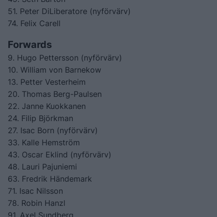
51. Peter DiLiberatore (nyförvärv)
74. Felix Carell
Forwards
9. Hugo Pettersson (nyförvärv)
10. William von Barnekow
13. Petter Vesterheim
20. Thomas Berg-Paulsen
22. Janne Kuokkanen
24. Filip Björkman
27. Isac Born (nyförvärv)
33. Kalle Hemström
43. Oscar Eklind (nyförvärv)
48. Lauri Pajuniemi
63. Fredrik Händemark
71. Isac Nilsson
78. Robin Hanzl
91. Axel Sundberg