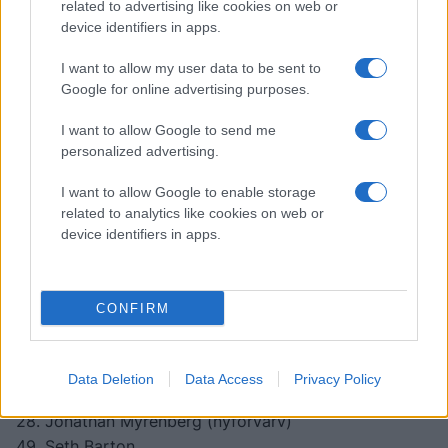
related to advertising like cookies on web or
Redhawks spelare kommer att bära under
device identifiers in apps.
säsongen 2026-2027. Se hela listan över
I want to allow my user data to be sent to
herrlagets trupp och spelarnas nummer här.
Google for online advertising purposes.
Målvakter
I want to allow Google to send me
40. Oskar Blomgren
personalized advertising.
94. Marek Langhamer
I want to allow Google to enable storage
related to analytics like cookies on web or
Backar
device identifiers in apps.
4. Martin Schreiber
6. Eemil Viro
7. Oliwer Kaski (nyförvärv)
CONFIRM
11. Elia Pedrotti
12. Klas Dahlbeck (nyförvärv)
17. Johan Ivarsson
Data Deletion
Data Access
Privacy Policy
26. Patrik Norén
28. Jonathan Myrenberg (nyförvärv)
49. Seth Barton