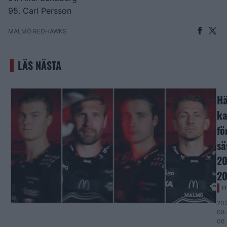
95. Carl Persson
MALMÖ REDHAWKS
LÄS NÄSTA
Hä
ka
fö
sä
20
20
H
20
08
06