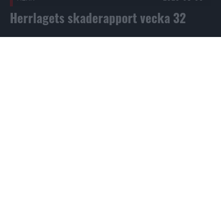
Herrlagets skaderapport vecka 32
Tröjnumren är klara för säsongen 2026-2027 Publicerad 20
HERR
2026-08-06
Tröjnumren är klara för säsongen
2026-2027