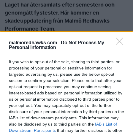
Laget har återsamlats efter semestern och
genomgått fystester. Här kommer en
skadeuppdatering från Malmö Redhawks
Performance Team.
Johan Ivarsson
malmoredhawks.com -
Do Not Process My
Personal Information
Johan har ådragit sig en skada och genomgår för
närvarande rehabilitering. Skadans omfattning och
If you wish to opt-out of the sale, sharing to third parties, or
läkningsförlopp utvärderas fortlöpande av medicinsk
processing of your personal or sensitive information for
targeted advertising by us, please use the below opt-out
personal. Ytterligare medicinska åtgärder kan bli
section to confirm your selection. Please note that after your
aktuella beroende på hur rehabiliteringen fortskrider.
opt-out request is processed you may continue seeing
interest-based ads based on personal information utilized by
Spelarens tid till återgång i träning och match är i
us or personal information disclosed to third parties prior to
dagsläget inte möjligt att uppskatta. Ny information
your opt-out. You may separately opt-out of the further
delges när ett tydligare läge föreligger.
disclosure of your personal information by third parties on the
IAB’s list of downstream participants. This information may
MALMÖ REDHAWKS
also be disclosed by us to third parties on the
IAB’s List of
Downstream Participants
that may further disclose it to other