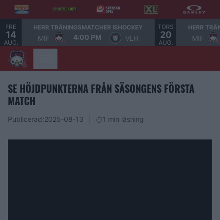
FRE
TORS
HERR TRÄNINGSMATCHER ISHOCKEY
HERR TRÄ
14
20
4:00 PM
MIF
VLH
MIF
AUG.
AUG.
SE HÖJDPUNKTERNA FRÅN SÄSONGENS FÖRSTA
MATCH
Publicerad:
2025-08-13
1 min läsning