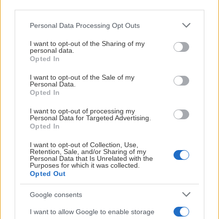
third parties.
Please note that this website/app uses one or more Google
Personal Data Processing Opt Outs
services and may gather and store information including but
TRÖJNUMREN ÄR KLARA FÖR SÄSONGEN 2026-
not limited to your visit or usage behaviour. You may click to
I want to opt-out of the Sharing of my
2027
personal data.
grant or deny consent to Google and its third-party tags to
Opted In
use your data for below specified purposes in below Google
Publicerad:
2026-08-06
1 min läsning
consent section.
I want to opt-out of the Sale of my
Personal Data.
Opted In
I want to opt-out of processing my
Personal Data for Targeted Advertising.
Opted In
I want to opt-out of Collection, Use,
Retention, Sale, and/or Sharing of my
Personal Data that Is Unrelated with the
Purposes for which it was collected.
Opted Out
Google consents
HERR
I want to allow Google to enable storage
Nu är det klart vilka tröjnummer Malmö