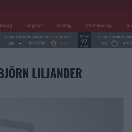
åra lag
Ungdom
Företag
MerÄnHockey
Sh
TORS
HERR TRÄNINGSMATCHER ISHOCKEY
HERR TRÄNINGSMA
27
4:00 PM
4:0
MIF
KHC
FHC
AUG.
BJÖRN LILJANDER