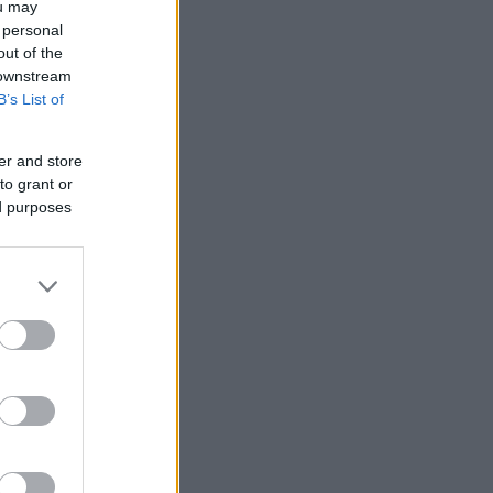
ou may
 personal
out of the
 downstream
B’s List of
er and store
to grant or
ed purposes