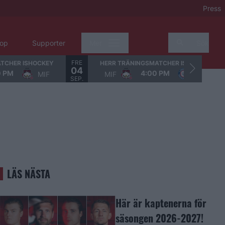
Press
op
Supporter
Mer
Sök
FRE
TCHER ISHOCKEY
HERR TRÄNINGSMATCHER ISHOCKEY
04
0 PM
4:00 PM
MIF
MIF
LHC
SEP.
LÄS NÄSTA
Här är kaptenerna för
säsongen 2026-2027!