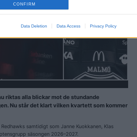
CONFIRM
Data Deletion
Data Access
Privacy Policy
nu riktas alla blickar mot de stundande
n. Nu står det klart vilken kvartett som kommer
ö Redhawks samtidigt som Janne Kuokkanen, Klas
kaptensgrupp säsongen 2026–2027.