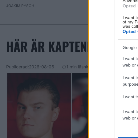
Advertis
Opted 
JOAKIM PYSCH
I want t
of my P
was col
Opted 
HÄR ÄR KAPTENERNA FÖR
Google 
I want t
web or d
Publicerad:
2026-08-06
1 min läsning
I want t
purpose
I want 
I want t
web or d