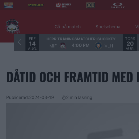
Gå på match
Spelschema
V
FRE
TORS
HERR TRÄNINGSMATCHER ISHOCKEY
14
20
4:00 PM
MIF
VLH
AUG.
AUG.
DÅTID OCH FRAMTID MED 
Publicerad:
2024-03-19
2 min läsning