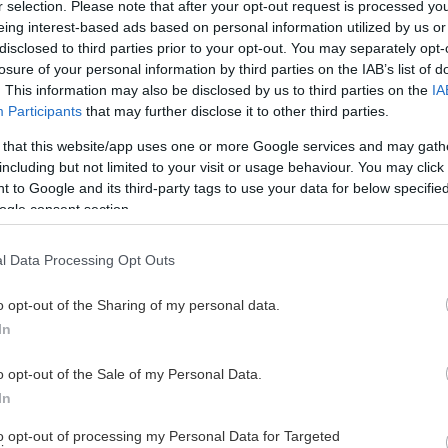
r selection. Please note that after your opt-out request is processed y
eing interest-based ads based on personal information utilized by us or
disclosed to third parties prior to your opt-out. You may separately opt-
pen i sin helhet och ger där en kommentar kring status
losure of your personal information by third parties on the IAB’s list of
. This information may also be disclosed by us to third parties on the
IA
r. Sammantaget är att det pågår diskussioner med
Participants
that may further disclose it to other third parties.
la att följande spelare lämnar Malmö Redhawks:
 that this website/app uses one or more Google services and may gath
including but not limited to your visit or usage behaviour. You may click 
 to Google and its third-party tags to use your data for below specifi
ogle consent section.
l Data Processing Opt Outs
o opt-out of the Sharing of my personal data.
In
o opt-out of the Sale of my Personal Data.
Redhawks och önskar dem lycka till med framtida
In
ngar och nyförvärv inför nästa säsong inom den
to opt-out of processing my Personal Data for Targeted