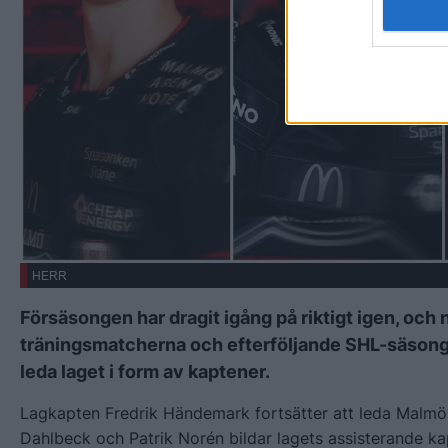
HERR
Försäsongen har dragit igång på riktigt igen, och 
träningsmatcherna och efterföljande SHL-säsonge
leda laget i form av kaptener.
Lagkapten Fredrik Händemark fortsätter att leda Malm
Dahlbeck och Patrik Norén bildar lagets assisterande 