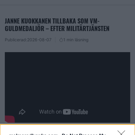
JANNE KUOKKANEN TILLBAKA SOM VM-
GULDMEDALJÖR – EFTER MILITÄRTJÄNSTEN
Publicerad:
2026-08-07
1 min läsning