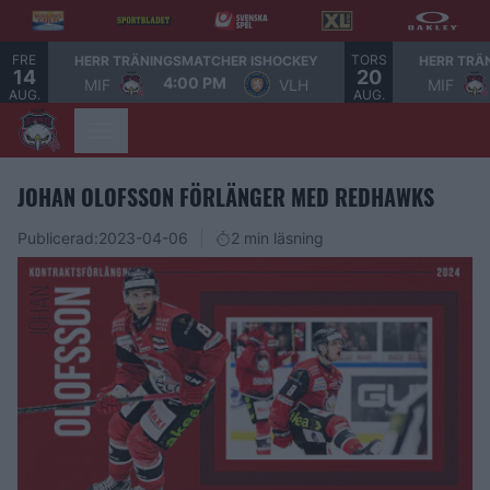
FRE
TORS
HERR TRÄNINGSMATCHER ISHOCKEY
HERR TRÄ
14
20
4:00 PM
MIF
VLH
MIF
AUG.
AUG.
JOHAN OLOFSSON FÖRLÄNGER MED REDHAWKS
Publicerad:
2023-04-06
2 min läsning