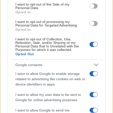
consent section.
I want to opt-out of the Sale of my
Personal Data.
Opted In
I want to opt-out of processing my
Personal Data for Targeted Advertising.
Opted In
HERR
I want to opt-out of Collection, Use,
Retention, Sale, and/or Sharing of my
Försäsongen har dragit igång på riktigt igen, och
Personal Data that Is Unrelated with the
Purposes for which it was collected.
nu riktas alla blickar mot de stundande
Opted Out
träningsmatcherna och efterföljande SHL-
säsongen. Nu står det klart vilken kvartett som
Google consents
kommer leda laget i form av kaptener.
I want to allow Google to enable storage
related to advertising like cookies on web or
Lagkapten Fredrik Händemark fortsätter att leda
device identifiers in apps.
Malmö Redhawks samtidigt som Janne Kuokkanen,
Klas Dahlbeck och Patrik Norén bildar lagets
I want to allow my user data to be sent to
Google for online advertising purposes.
assisterande kaptensgrupp säsongen 2026–2027.
I want to allow Google to send me
Fredrik Händemark går in i sin åttonde säsong som