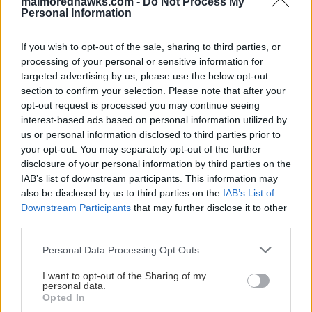
En ny säsong börjar inte med nedsläpp – den
malmoredhawks.com -
Do Not Process My
Personal Information
börjar långt innan dess. Följ med bakom
kulisserna när resan mot 2026-2027 tar sina
If you wish to opt-out of the sale, sharing to third parties, or
första steg i Redhawks Hela Vägen.
processing of your personal or sensitive information for
targeted advertising by us, please use the below opt-out
section to confirm your selection. Please note that after your
JOEL ASK
opt-out request is processed you may continue seeing
interest-based ads based on personal information utilized by
us or personal information disclosed to third parties prior to
your opt-out. You may separately opt-out of the further
disclosure of your personal information by third parties on the
HÄR ÄR KAPTENERNA FÖR SÄSONGEN 2026-
IAB’s list of downstream participants. This information may
2027!
also be disclosed by us to third parties on the
IAB’s List of
Downstream Participants
that may further disclose it to other
Publicerad:
2026-08-06
1 min läsning
third parties.
Please note that this website/app uses one or more Google
Personal Data Processing Opt Outs
services and may gather and store information including but
not limited to your visit or usage behaviour. You may click to
I want to opt-out of the Sharing of my
personal data.
grant or deny consent to Google and its third-party tags to
Opted In
use your data for below specified purposes in below Google