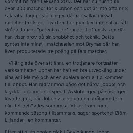
kommit hit från Leksand 2017. Det har nu hunnit bli
över 300 matcher för klubben och det är inte ofta nr 8
saknats i laguppställningen då han sällan missat
matcher för laget. Tvärtom har publiken inte sällan fått
skåda Johans ”patenterade” rundor i offensiv zon där
han visar prov på sin snabbhet och teknik. Detta
syntes inte minst i matchserien mot Brynäs där han
även producerade tre poäng på fem matcher.
– Vi är glada över att ännu en trotjänare fortsätter i
verksamheten. Johan har haft en bra utveckling under
sina år i Malmö och är en spelare som alltid kommer
till jobbet. Han bidrar med både det hårda jobbet och
kryddar det med sin speed. Avslutningen på säsongen
lovade gott, där Johan visade upp en strålande form
när det behövdes som mest. Vi ser fram emot
kommande säsong tillsammans, säger sportchef Björn
Liljander i en kommentar.
Efter att slutsignalen gick i Gävle kunde Johan