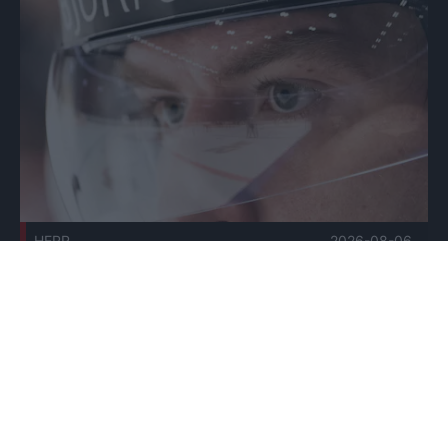
Herrlagets skaderapport vecka 32 Publicerad 2026-08-06
HERR
2026-08-06
Herrlagets skaderapport vecka 32
Tröjnumren är klara för säsongen 2026-2027 Publicerad 20